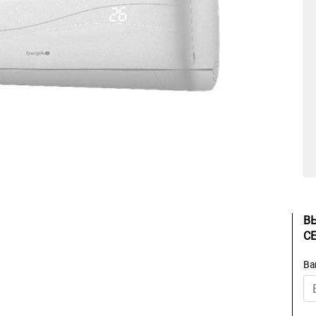
В
С
Ва