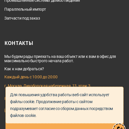
Промышленные системы дымоотведения
Параллельный импорт
Запчасти под заказ
КОНТАКТЫ
Мы будем рады приехать на ваш объект или к вам в офис для
максимально быстрого начала работ.
Как к нам добраться?
Каждый день с 10:00 до 20:00
г. Москва, Лихоборская набережная, 13, этаж 3
Для повышения удобства работы веб-сайт использует
8 495 128 03 64
файлы cookie. Продолжение работы с сайтом
подразумевает согласие со сбором данных посредством
info@proservice-klimat.ru
файлов cookie.