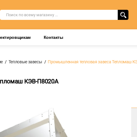
оектировщикам
Контакты
ие
Тепловые завесы
Промышленная тепловая завеса Тепломаш К
епломаш КЭВ-П8020А