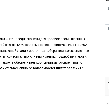
Ва
800 A IP21 предназначены для проемов промышленных
отой от 6 до 12 м. Тепловые завесы Тепломаш КЭВ-П8020A
жавеющей стали и состоят из набора жестко скрепленных
ены горизонтально или вертикально, под любым углом к
л наклона обеспечивает кронштейн, изготовленный по
полнительной опции устанавливается щит управления с