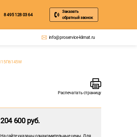
Заказать
8 495 128 03 64
обратный звонок
info@proservice-klimat.ru
-115П6145W
Распечатать страницу
204 600 руб.
На сайте указаны ознакомительные цены. Для