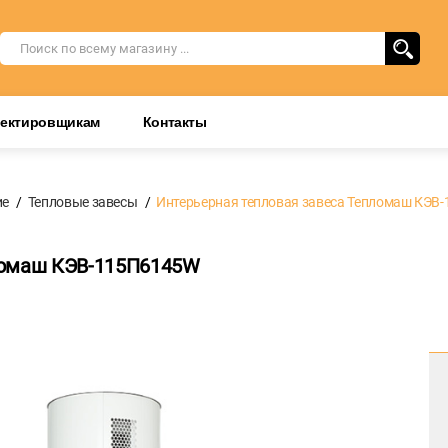
оектировщикам
Контакты
ие
Тепловые завесы
Интерьерная тепловая завеса Тепломаш КЭВ
ломаш КЭВ-115П6145W