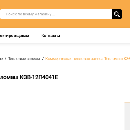
оектировщикам
Контакты
ие
Тепловые завесы
Коммерческая тепловая завеса Тепломаш КЭ
пломаш КЭВ-12П4041Е