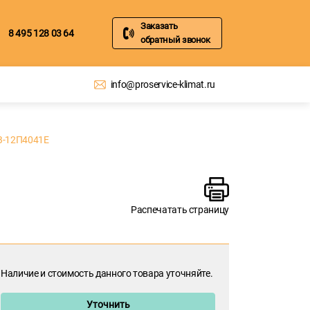
Заказать
8 495 128 03 64
обратный звонок
info@proservice-klimat.ru
В-12П4041Е
Распечатать страницу
Наличие и стоимость данного товара уточняйте.
Уточнить