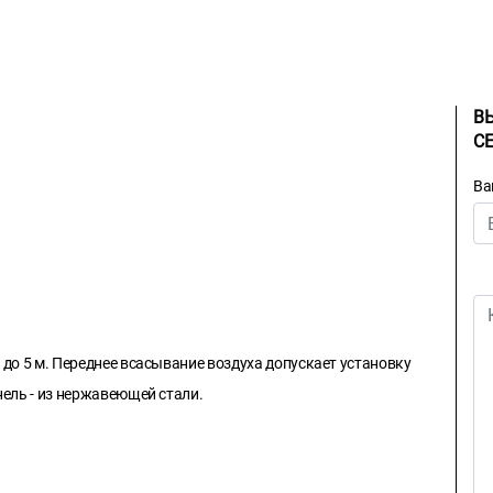
В
С
Ва
 до 5 м. Переднее всасывание воздуха допускает установку
нель - из нержавеющей стали.