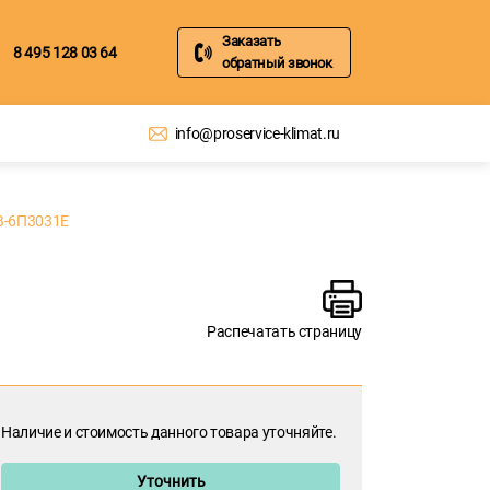
Заказать
8 495 128 03 64
обратный звонок
info@proservice-klimat.ru
В-6П3031Е
Распечатать страницу
Наличие и стоимость данного товара уточняйте.
Уточнить