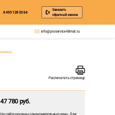
Заказать
8 495 128 03 64
обратный звонок
info@proservice-klimat.ru
епломаш
Распечатать страницу
47 780 руб.
На сайте указаны ознакомительные цены. Для