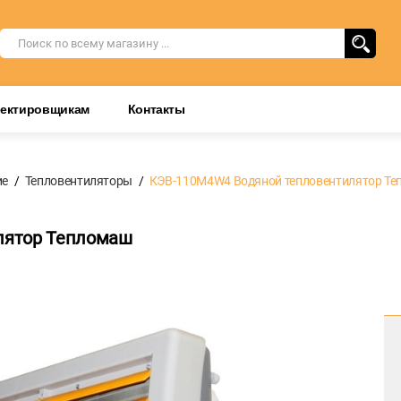
оектировщикам
Контакты
ие
Тепловентиляторы
КЭВ-110М4W4 Водяной тепловентилятор Т
лятор Тепломаш