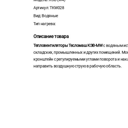
Артикул: TKW028
Вид: Водяные
Тип нагрева:
Описание товара
Тепловентиляторы Тесломаш КЭВ-МW
с водяным ис
складских, промышленных и других помещений. Мо
кронштейн с регулируемыми углами поворота и нак
направить воздушную струю в рабочую область.