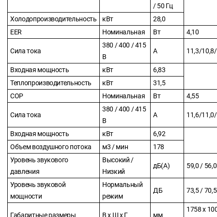
/ 50 Гц
Холодопроизводительность
кВт
28,0
EER
Номинальная
Вт
4,10
380 / 400 / 415
Сила тока
А
11,3/10,8/
В
Входная мощность
кВт
6,83
Теплопроизводительность
кВт
31,5
СОР
Номинальная
Вт
4,55
380 / 400 / 415
Сила тока
А
11,6/11,0/
В
Входная мощность
кВт
6,92
Объем воздушного потока
м3 / мин
178
Уровень звукового
Высокий /
дБ(А)
59,0 / 56,0
давления
Низкий
Уровень звуковой
Нормальный
ДБ
73,5 / 70,5
мощности
режим
1758 x 10
Габаритные размеры
В х Ш х Г
мм