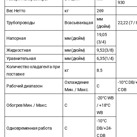
930
Вес Нетто
кг
269
мм
Трубопроводы
Всасывающая
22,22 (7 / 
(дюйм)
19,05
Напорная
мм (дюйм)
(3/4)
Жидкостная
мм (дюйм)
9,52(3/8)
Уравнительная
мм (дюйм)
6,35(1/4)
Количество хладагента при
кг
8.5
поставке
Охлаждение
-10°С DB/
Рабочий диапазон
С
Мин. / Макс.
C DB
-20°С WB
Обогрев Мин. / Макс.
С
/ +18°С
WB
-10°С
Одновременная работа
С
DB/+24-
C DB