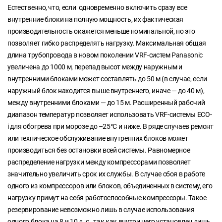
Естественно, что, если одновременно включить сразу все
внутренние блоки на полную мощность, их фактическая
производительность окажется меньше номинальной, но это
позволяет гибко распределять нагрузку. Максимальная общая
длина трубопровода в новом поколении VRF-систем Panasonic
увеличена до 1000 м, перепад высот между наружным и
внутренними блоками может составлять до 50 м (в случае, если
наружный блок находится выше внутреннего, иначе — до 40 м),
между внутренними блоками — до 15 м. Расширенный рабочий
диапазон температур позволяет использовать VRF-системы ECO-
i для обогрева при морозе до –25°С и ниже. В ряде случаев ремонт
или техническое обслуживание внутренних блоков может
производиться без остановки всей системы. Равномерное
распределение нагрузки между компрессорами позволяет
значительно увеличить срок их службы. В случае сбоя в работе
одного из компрессоров или блоков, объединенных в систему, его
нагрузку примут на себя работоспособные компрессоры. Такое
резервирование невозможно лишь в случае использования
одного блока на 8 и 10 л. с., так как внутри него установлен лишь