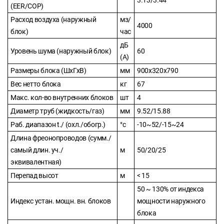
3.13/3.44
(EER/COP)
Расход воздуха (наружный
мз/
4000
блок)
час
дБ
Уровень шума (наружный блок)
60
(А)
Размеры блока (ШхГхВ)
мм
900x320x790
Вес нетто блока
кг
67
Макс. кол-во внутренних блоков
шт
4
Диаметр труб (жидкость/газ)
мм
9.52/15.88
Раб. диапазон t./ (охл./обогр.)
°с
-10~52/-15~24
Длина фреонопроводов (сумм./
самый длин. уч./
м
50/20/25
эквивалентная)
Перепад высот
м
< 15
50 ~ 130% от индекса
Индекс устан. мощн. вн. блоков
мощности наружного
блока