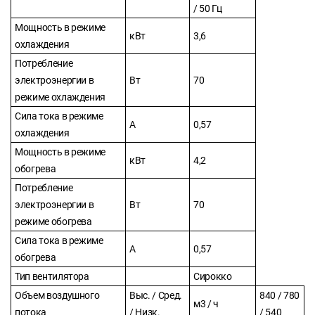
/ 50 Гц
Мощность в режиме
кВт
3,6
охлаждения
Потребление
электроэнергии в
Вт
70
режиме охлаждения
Сила тока в режиме
А
0,57
охлаждения
Мощность в режиме
кВт
4,2
обогрева
Потребление
электроэнергии в
Вт
70
режиме обогрева
Сила тока в режиме
А
0,57
обогрева
Тип вентилятора
Сирокко
Объем воздушного
Выс. / Сред.
840 / 780
м3 / ч
потока
/ Низк.
/ 540