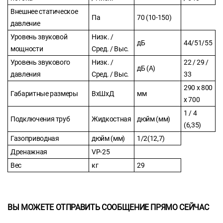
Внешнее статическое
Па
70 (10-150)
давление
Уровень звуковой
Низк. /
дБ
44/51/55
мощности
Сред. / Выс.
Уровень звукового
Низк. /
22 / 29 /
дБ (А)
давления
Сред. / Выс.
33
290 х 800
Габаритные размеры
ВхШхД
мм
х 700
1 / 4
Подключения труб
Жидкостная
дюйм (мм)
(6,35)
Газоприводная
дюйм (мм)
1/2(12,7)
Дренажная
VP-25
Вес
кг
29
ВЫ МОЖЕТЕ ОТПРАВИТЬ СООБЩЕНИЕ ПРЯМО СЕЙЧАС