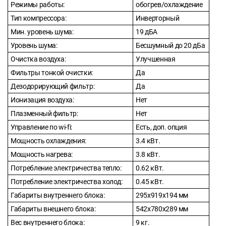
Режимы работы:
обогрев/охлаждение
Тип компрессора:
Инверторный
Мин. уровень шума:
19 дБА
Уровень шума:
Бесшумный до 20 дБа
Очистка воздуха:
Улучшенная
Фильтры тонкой очистки:
Да
Дезодорирующий фильтр:
Да
Ионизация воздуха:
Нет
Плазменный фильтр:
Нет
Управление по wi-fi:
Есть, доп. опция
Мощность охлаждения:
3.4 кВт.
Мощность нагрева:
3.8 кВт.
Потребление электричества тепло:
0.62 кВт.
Потребление электричества холод:
0.45 кВт.
Габариты внутреннего блока:
295x919x194 мм
Габариты внешнего блока:
542x780x289 мм
Вес внутреннего блока:
9 кг.