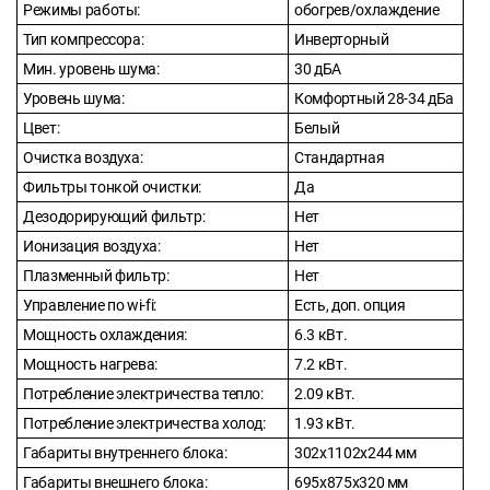
Режимы работы:
обогрев/охлаждение
Тип компрессора:
Инверторный
Мин. уровень шума:
30 дБА
Уровень шума:
Комфортный 28-34 дБа
Цвет:
Белый
Очистка воздуха:
Cтандартная
Фильтры тонкой очистки:
Да
Дезодорирующий фильтр:
Нет
Ионизация воздуха:
Нет
Плазменный фильтр:
Нет
Управление по wi-fi:
Есть, доп. опция
Мощность охлаждения:
6.3 кВт.
Мощность нагрева:
7.2 кВт.
Потребление электричества тепло:
2.09 кВт.
Потребление электричества холод:
1.93 кВт.
Габариты внутреннего блока:
302x1102x244 мм
Габариты внешнего блока:
695x875x320 мм