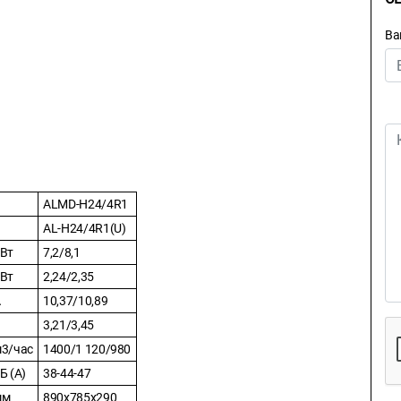
Ва
ALMD-H24/4R1
AL-H24/4R1(U)
Вт
7,2/8,1
Вт
2,24/2,35
А
10,37/10,89
3,21/3,45
3/час
1400/1 120/980
Б (А)
38-44-47
мм
890x785x290