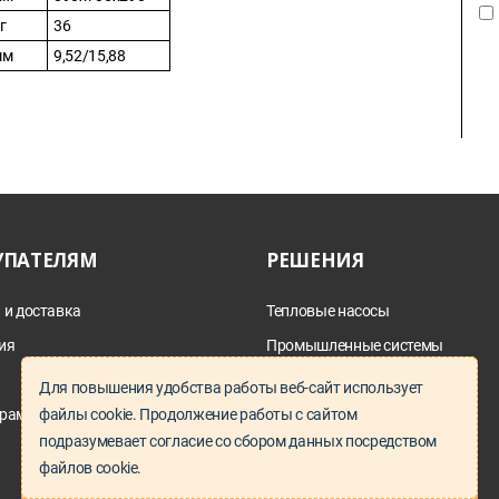
г
36
мм
9,52/15,88
УПАТЕЛЯМ
РЕШЕНИЯ
 и доставка
Тепловые насосы
ия
Промышленные системы
дымоотведения
а
Для повышения удобства работы веб-сайт использует
Параллельный импорт
рам и проектировщикам
файлы cookie. Продолжение работы с сайтом
Запчасти под заказ
подразумевает согласие со сбором данных посредством
файлов cookie.