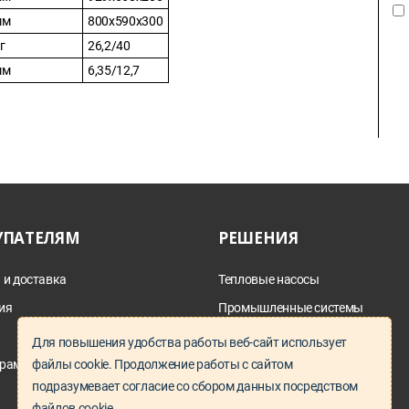
мм
800x590x300
г
26,2/40
мм
6,35/12,7
УПАТЕЛЯМ
РЕШЕНИЯ
 и доставка
Тепловые насосы
ия
Промышленные системы
дымоотведения
а
Для повышения удобства работы веб-сайт использует
Параллельный импорт
рам и проектировщикам
файлы cookie. Продолжение работы с сайтом
Запчасти под заказ
подразумевает согласие со сбором данных посредством
файлов cookie.