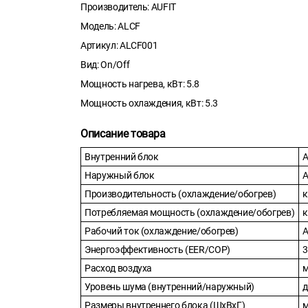
Производитель: AUFIT
Модель: ALCF
Артикул: ALCF001
Вид: On/Off
Мощность нагрева, кВт: 5.8
Мощность охлаждения, кВт: 5.3
Описание товара
Внутренний блок
A
Наружный блок
A
Производительность (охлаждение/обогрев)
к
Потребляемая мощность (охлаждение/обогрев)
к
Рабочий ток (охлаждение/обогрев)
Энергоэффективность (EER/COP)
3
Расход воздуха
м
Уровень шума (внутренний/наружный)
д
Размеры внутреннего блока (ШxВxГ)