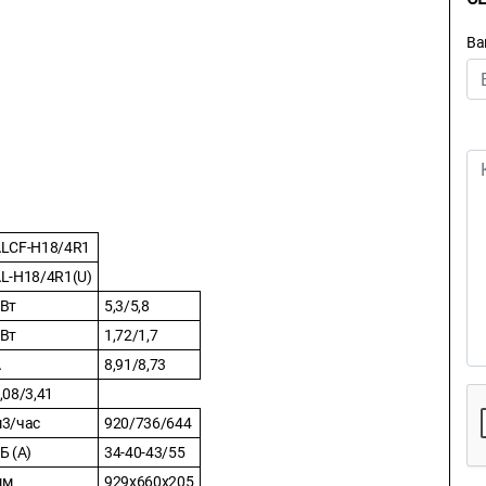
Ва
LCF-H18/4R1
L-H18/4R1(U)
Вт
5,3/5,8
Вт
1,72/1,7
А
8,91/8,73
,08/3,41
3/час
920/736/644
Б (А)
34-40-43/55
мм
929x660x205