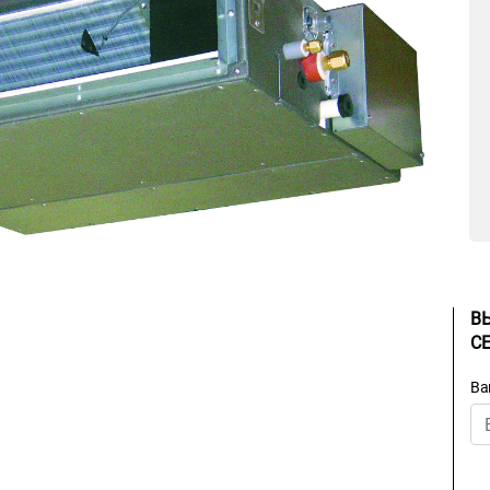
В
С
Ва