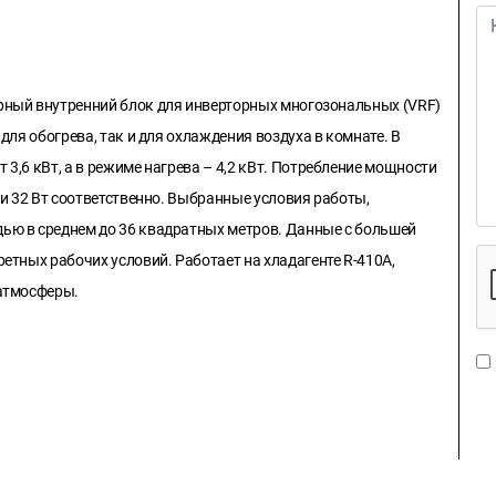
рный внутренний блок для инверторных многозональных (VRF)
для обогрева, так и для охлаждения воздуха в комнате. В
3,6 кВт, а в режиме нагрева – 4,2 кВт. Потребление мощности
 и 32 Вт соответственно. Выбранные условия работы,
ью в среднем до 36 квадратных метров. Данные с большей
етных рабочих условий. Работает на хладагенте R-410A,
 атмосферы.