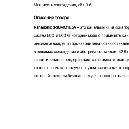
Мощность охлаждения, кВт: 3.6
Описание товара
Panasonic S-36MM1E5A
– это канальный низконапо
систем ECOi и ECO G, который можно применять как 
режиме охлаждения производительность составляет 
в режимах охлаждения и обогрева составляет 42 Вт
гарантированно поддерживаются в комнате площад
точностью можно получить путем расчета для конкр
который является безопасным для озонового слоя