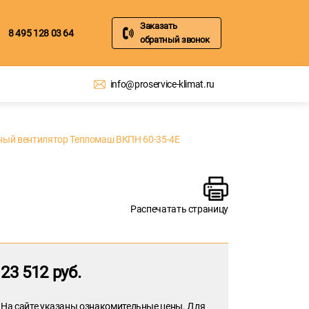
Заказать
8 495 128 03 64
обратный звонок
info@proservice-klimat.ru
ый вентилятор Тепломаш ВКПН 60-35-4E
Распечатать страницу
23 512 руб.
На сайте указаны ознакомительные цены. Для