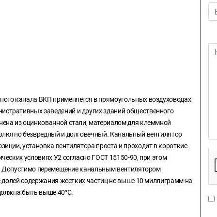
ного канала ВКП применяется в прямоугольных воздуховодах
стративных заведений и других зданий общественного
нена из оцинкованной стали, материалом для клеммной
солютно безвредный и долговечный. Канальный вентилятор
зиции, установка вентилятора проста и проходит в короткие
ческих условиях У2 согласно ГОСТ 15150-90, при этом
°С. Допустимо перемещение канальным вентилятором
с долей содержания жестких частиц не выше 10 миллиграмм на
должна быть выше 40°С.