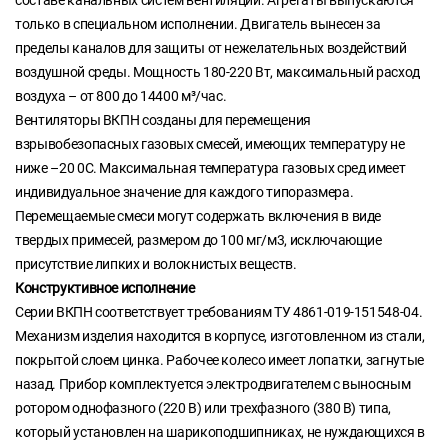
составе канальных систем вентиляции. Агрегаты выпускаются
только в специальном исполнении. Двигатель вынесен за
пределы каналов для защиты от нежелательных воздействий
воздушной среды. Мощность 180-220 Вт, максимальный расход
воздуха – от 800 до 14400 м³/час.
Вентиляторы ВКПН созданы для перемещения
взрывобезопасных газовых смесей, имеющих температуру не
ниже –20 0С. Максимальная температура газовых сред имеет
индивидуальное значение для каждого типоразмера.
Перемещаемые смеси могут содержать включения в виде
твердых примесей, размером до 100 мг/м3, исключающие
присутствие липких и волокнистых веществ.
Конструктивное исполнение
Серии ВКПН соответствует требованиям ТУ 4861-019-151548-04.
Механизм изделия находится в корпусе, изготовленном из стали,
покрытой слоем цинка. Рабочее колесо имеет лопатки, загнутые
назад. Прибор комплектуется электродвигателем с выносным
ротором однофазного (220 В) или трехфазного (380 В) типа,
который установлен на шарикоподшипниках, не нуждающихся в