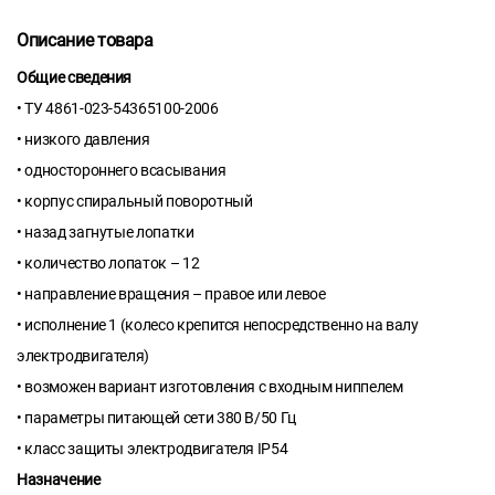
Описание товара
Общие сведения
• ТУ 4861-023-54365100-2006
• низкого давления
• одностороннего всасывания
• корпус спиральный поворотный
• назад загнутые лопатки
• количество лопаток – 12
• направление вращения – правое или левое
• исполнение 1 (колесо крепится непосредственно на валу
электродвигателя)
• возможен вариант изготовления с входным ниппелем
• параметры питающей сети 380 В/50 Гц
• класс защиты электродвигателя IP54
Назначение