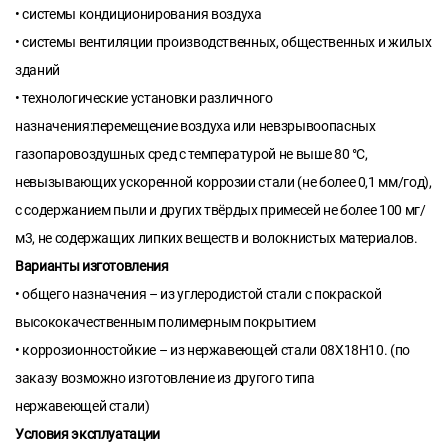
• системы кондиционирования воздуха
• системы вентиляции производственных, общественных и жилых
зданий
• технологические установки различного
назначения:перемещение воздуха или невзрывоопасных
газопаровоздушных сред с температурой не выше 80 °С,
невызывающих ускоренной коррозии стали (не более 0,1 мм/год),
с содержанием пыли и других твёрдых примесей не более 100 мг/
м3, не содержащих липких веществ и волокнистых материалов.
Варианты изготовления
• общего назначения – из углеродистой стали с покраской
высококачественным полимерным покрытием
• коррозионностойкие – из нержавеющей стали 08Х18Н10. (по
заказу возможно изготовление из другого типа
нержавеющей стали)
Условия эксплуатации