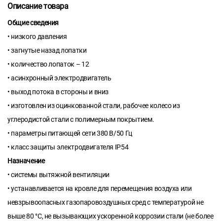
Описание товара
Общие сведения
• низкого давления
• загнутые назад лопатки
• количество лопаток – 12
• асинхронный электродвигатель
• выход потока в стороны и вниз
• изготовлен из оцинкованной стали, рабочее колесо из
углеродистой стали с полимерным покрытием.
• параметры питающей сети 380 В/50 Гц
• класс защиты электродвигателя IP54
Назначение
• системы вытяжной вентиляции
• устанавливается на кровле для перемещения воздуха или
невзрывоопасных газопаровоздушных сред с температурой не
выше 80 °С, не вызывающих ускоренной коррозии стали (не более