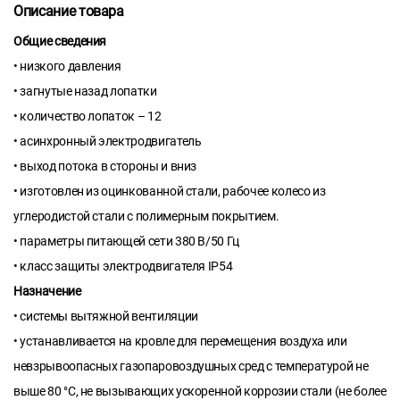
Описание товара
Общие сведения
• низкого давления
• загнутые назад лопатки
• количество лопаток – 12
• асинхронный электродвигатель
• выход потока в стороны и вниз
• изготовлен из оцинкованной стали, рабочее колесо из
углеродистой стали с полимерным покрытием.
• параметры питающей сети 380 В/50 Гц
• класс защиты электродвигателя IP54
Назначение
• системы вытяжной вентиляции
• устанавливается на кровле для перемещения воздуха или
невзрывоопасных газопаровоздушных сред с температурой не
выше 80 °С, не вызывающих ускоренной коррозии стали (не более