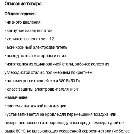
Описание товара
Общие сведения
• низкого давления
• загнутые назад лопатки
• количество лопаток – 12
• асинхронный электродвигатель
• выход потока в стороны и вниз
• изготовлен из оцинкованной стали, рабочее колесо из
углеродистой стали с полимерным покрытием.
• параметры питающей сети 380 В/50 Гц
• класс защиты электродвигателя IP54
Назначение
• системы вытяжной вентиляции
• устанавливается на кровле для перемещения воздуха или
невзрывоопасных газопаровоздушных сред с температурой не
выше 80 °С, не вызывающих ускоренной коррозии стали (не более